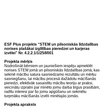
ESF Plus projekts “STEM un pilsoniskās līdzdalības
norises plašākai izglītības pieredzei un karjeras
izvēlei”
Nr. 4.2.2.1/1/25/I/001
Projekta mērķis
Nodrošināt bērniem un jauniešiem iespēju apmeklēt
norises STEM jomā un pilsoniskās līdzdalības jomā, kas
sekmē mācību satura sasniedzamo rezultātu un mērķu
sasniegšanu, lai mācību procesā dažādotu mācīšanās
pieredzi, efektīvāk sasaistītu mācību teoriju ar praksi,
veicinātu izpratni par minēto jomu darba tirgus prasībām,
radītu interesi par šo jomu apgūšanu un sekmētu
turpmāku mācīšanās izvēli minētajās jomās.
Projekta apraksts