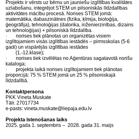
Projekts ir vērsts uz bērnu un jauniešu izglītības kvalitātes
uzlabošanu, integrējot STEM un pilsoniskās līdzdalības
aktivitātes mācību procesā. Norises STEM jomā:
matemātika, dabaszinātnes (fizika, ķīmija, bioloģija,
ģeogrāfija), tehnoloģijas (datorika, inženierzinības, dizains
un tehnoloģijas) + pilsoniskā līdzdalība.
· norises tiek plānotas un organizētas visiem
izglītojamiem visās izglītības iestādēs – pirmsskolas (5-6
gadi) un vispārējās izglītības iestādes
(1.-12.klase);
· norises tiek izvēlētas no Aģentūras sagatavotā norišu
kataloga;
· projekta laikā norises izglītojamiem tiek plānotas
proporcijā: 75 % STEM jomā un 25 % pilsoniskajā
līdzdalībā.
Kontaktpersona
PKK Vineta Muskate
Tālr. 27017734
e-pasts: vineta.muskate@liepaja.edu.lv
Projekta īstenošanas laiks
2025. gada 1. septembris – 2028. gada 31. maijs