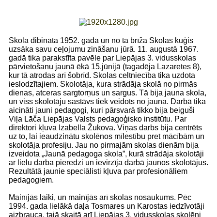
Skola dibināta 1952. gadā un no tā brīža Skolas kuģis
uzsāka savu ceļojumu zināšanu jūrā. 11. augustā 1967.
gadā tika parakstīta pavēle par Liepājas 3. vidusskolas
pārvietošanu jaunā ēkā 15.jūnijā (tagadēja Lazaretes 8),
kur tā atrodas arī šobrīd. Skolas celtniecība tika uzdota
ieslodzītajiem. Skolotāja, kura strādāja skolā no pirmās
dienas, atceras sargtorņus un sargus. Tā bija jauna skola,
un viss skolotāju sastāvs tiek veidots no jauna. Darbā tika
aicināti jauni pedagogi, kuri pārsvarā tikko bija beiguši
Viļa Lāča Liepājas Valsts pedagoģisko institūtu. Par
direktori kļuva Izabella Žukova. Viņas darbs bija centrēts
uz to, lai ieaudzinātu skolēnos mīlestību pret mācībām un
skolotāja profesiju. Jau no pirmajām skolas dienām bija
izveidota „Jaunā pedagoga skola”, kurā strādāja skolotāji
ar lielu darba pieredzi un ievirzīja darbā jaunos skolotājus.
Rezultātā jaunie speciālisti kļuva par profesionāliem
pedagogiem.
Mainījās laiki, un mainījās arī skolas nosaukums. Pēc
1994. gada lielākā daļa Tosmares un Karostas iedzīvotāji
aizbrauca, tajā skaitā arī Liepājas 3. vidusskolas skolēni