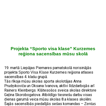
Projekta “Sporto visa klase” Kurzemes
reģiona sacensības mūsu skolā
19. martā Liepājas Piemares pamatskolā norisinājās
projekta
Kurzemes reģiona atlases
Sporto Visa Klase
sacensības 4. klašu grupā.
Tās rīkoja mūsu skolas sporta skolotājas Anna
Prudņikoviča un Oksana Ivanova, aktīvi līdzdarbojās arī
Rainers Kleinbergs. Klātesošos sveica skolas direktore
Gaļina Skorobogatova. Atbildīgo tiesnešu darbu visas
dienas garumā veica mūsu skolas 8.a klases skolēni.
Šajās sacensībās piedalījās sešas komandas –
Zentas