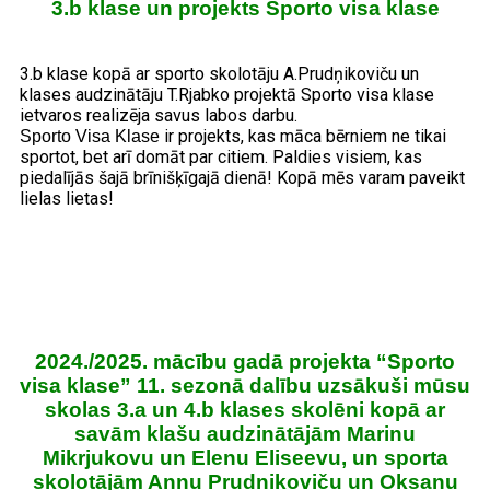
3.b klase un projekts Sporto visa klase
3.b klase kopā ar sporto skolotāju A.Prudņikoviču un
klases audzinātāju T.Rjabko projektā Sporto visa klase
ietvaros realizēja savus labos darbu.
ir projekts, kas māca bērniem ne tikai
Sporto Visa Klase
sportot, bet arī domāt par citiem. Paldies visiem, kas
piedalījās šajā brīnišķīgajā dienā! Kopā mēs varam paveikt
lielas lietas!
2024./2025. mācību gadā projekta “Sporto
visa klase” 11. sezonā dalību uzsākuši mūsu
skolas 3.a un 4.b klases skolēni kopā ar
savām klašu audzinātājām Marinu
Mikrjukovu un Elenu Eliseevu, un sporta
skolotājām Annu Prudņikoviču un Oksanu