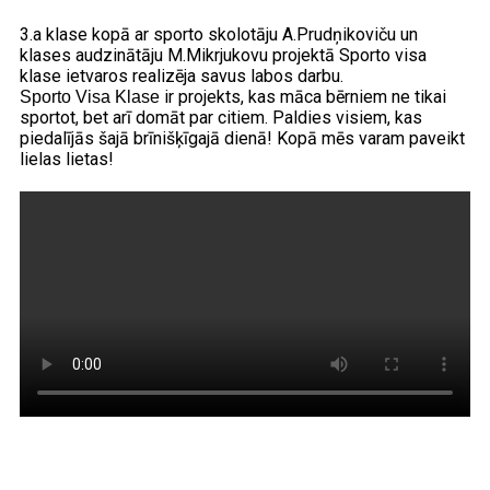
3.a klase kopā ar sporto skolotāju A.Prudņikoviču un
klases audzinātāju M.Mikrjukovu projektā Sporto visa
klase ietvaros realizēja savus labos darbu.
ir projekts, kas māca bērniem ne tikai
Sporto Visa Klase
sportot, bet arī domāt par citiem. Paldies visiem, kas
piedalījās šajā brīnišķīgajā dienā! Kopā mēs varam paveikt
lielas lietas!