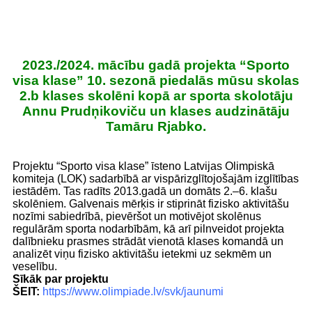
2023./2024. mācību gadā projekta “Sporto
visa klase” 10. sezonā piedalās mūsu skolas
2.b klases skolēni kopā ar sporta skolotāju
Annu Prudņikoviču un klases audzinātāju
Tamāru Rjabko.
Projektu “Sporto visa klase” īsteno Latvijas Olimpiskā
komiteja (LOK) sadarbībā ar vispārizglītojošajām izglītības
iestādēm. Tas radīts 2013.gadā un domāts 2.–6. klašu
skolēniem. Galvenais mērķis ir stiprināt fizisko aktivitāšu
nozīmi sabiedrībā, pievēršot un motivējot skolēnus
regulārām sporta nodarbībām, kā arī pilnveidot projekta
dalībnieku prasmes strādāt vienotā klases komandā un
analizēt viņu fizisko aktivitāšu ietekmi uz sekmēm un
veselību.
Sīkāk par projektu
ŠEIT
:
https://www.olimpiade.lv/svk/jaunumi