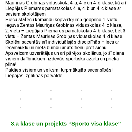
4. a, 4. c un 4. d klase, kā arī
Mauriņas Grobiņas vidusskola
Liepājas Piemares pamatskolas 4. a, 4. b un 4. c klase ar
saviem skolotājiem.
Piecu stafešu komandu kopvērtējumā godpilno 1. vietu
ieguva Zentas Mauriņas Grobiņas vidusskolas 4. c klase,
2. vietu – Liepājas Piemares pamatskolas 4. b klase, bet 3.
vietu – Zentas Mauriņas Grobiņas vidusskolas 4. d klase.
Skolēni sacentās arī individuālajās disciplīnās – leca ar
lecamauklu un meta bumbu ar atsitienu pret sienu.
Apsveicam uzvarētājus un arī pārējos skolēnus, jo šī diena
visiem dalībniekiem izdevās sportiska azarta un prieka
pilna!
Paldies visiem un veiksmi turpmākajās sacensībās!
Liepājas Izglītības pārvalde
3.a klase un projekts “Sporto visa klase”