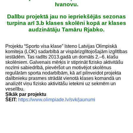
Ivanovu.
Dalību projektā jau no iepriekšējās sezonas
turpina arī 3.b klases skolēni kopā ar klases
audzinātāju Tamāru Rjabko.
Projektu “Sporto visa klase” īsteno Latvijas Olimpiskā
komiteja (LOK) sadarbībā ar vispārizglītojošajām izglītības
iestādēm. Tas radīts 2013.gadā un domāts 2.–6. klašu
skolēniem. Galvenais mērķis ir stiprināt fizisko aktivitāšu
nozīmi sabiedrībā, pievēršot un motivējot skolēnus
regulārām sporta nodarbībām, kā arī pilnveidot projekta
dalībnieku prasmes strādāt vienotā klases komandā un
analizēt viņu fizisko aktivitāšu ietekmi uz sekmēm un
veselību.
Sīkāk par projektu
ŠEIT
:
https://www.olimpiade.lv/svk/jaunumi