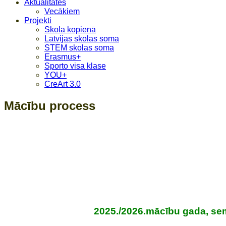
Aktualitātes
Vecākiem
Projekti
Skola kopienā
Latvijas skolas soma
STEM skolas soma
Erasmus+
Sporto visa klase
YOU+
CreArt 3.0
Mācību process
.
2025./2026.mācību gada, sem