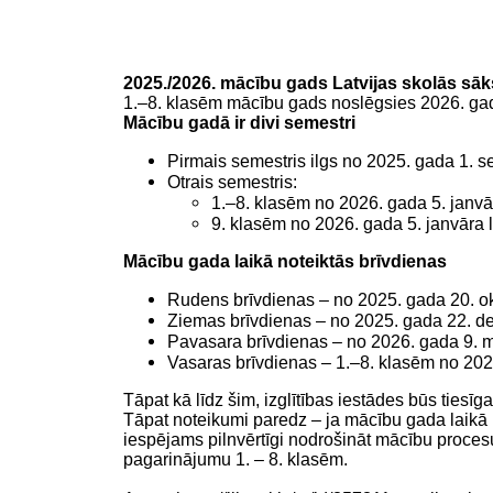
2025./2026. mācību gads Latvijas skolās sāk
1.–8. klasēm mācību gads noslēgsies 2026. gada
Mācību gadā ir divi semestri
Pirmais semestris ilgs no 2025. gada 1. 
Otrais semestris:
1.–8. klasēm no 2026. gada 5. janvā
9. klasēm no 2026. gada 5. janvāra l
Mācību gada laikā noteiktās brīvdienas
Rudens brīvdienas – no 2025. gada 20. ok
Ziemas brīvdienas – no 2025. gada 22. de
Pavasara brīvdienas – no 2026. gada 9. m
Vasaras brīvdienas – 1.–8. klasēm no 2026
Tāpat kā līdz šim, izglītības iestādes būs ties
Tāpat noteikumi paredz – ja mācību gada laikā i
iespējams pilnvērtīgi nodrošināt mācību procesu
pagarinājumu 1. – 8. klasēm.