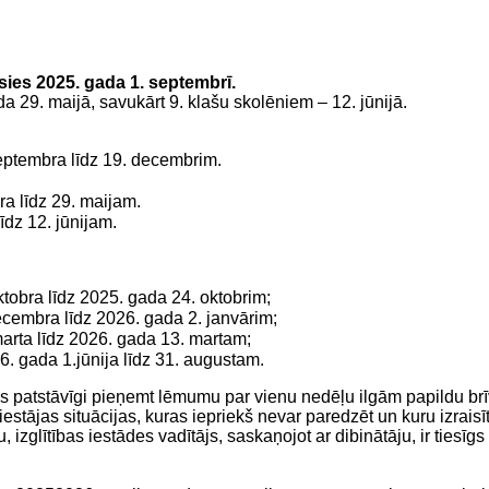
sies 2025. gada 1. septembrī.
 29. maijā, savukārt 9. klašu skolēniem – 12. jūnijā.
septembra līdz 19. decembrim.
ra līdz 29. maijam.
īdz 12. jūnijam.
tobra līdz 2025. gada 24. oktobrim;
cembra līdz 2026. gada 2. janvārim;
arta līdz 2026. gada 13. martam;
. gada 1.jūnija līdz 31. augustam.
īgas patstāvīgi pieņemt lēmumu par vienu nedēļu ilgām papildu br
estājas situācijas, kuras iepriekš nevar paredzēt un kuru izrais
, izglītības iestādes vadītājs, saskaņojot ar dibinātāju, ir tie