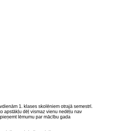
īvdienām 1. klases skolēniem otrajā semestrī.
īto apstākļu dēļ vismaz vienu nedēļu nav
sīgs pieņemt lēmumu par mācību gada