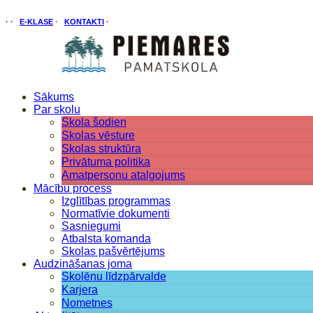
·
·
E-KLASE
·
KONTAKTI
·
Sākums
Par skolu
Skola šodien
Skolas vēsture
Skolas struktūra
Privātuma politika
Amatpersonu atalgojums
Mācību process
Izglītības programmas
Normatīvie dokumenti
Sasniegumi
Atbalsta komanda
Skolas pašvērtējums
Audzināšanas joma
Skolēnu līdzpārvalde
Karjera
Nometnes