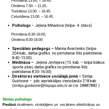
Pirmdiena 13.00. – 16.45.
Otrdiena 7.50. – 11.20.
Trešdiena 13.00. – 16.45.
Ceturtdiena 13.00. – 16.45.
Psihologs
– Jeļena Mihailova (telpa- 4. stāvs)
Pirmdiena 8:30-16:00,
Otrdiena 8:30-16:00
Speciālais pedagogs –
Marina Averčenko (telpa-
204.kab., darba grafiks no pirmdienai līdz piektdienai
8:40-15:00)
Medmāsa –
Jeļena Jevtejeva (15. kab. – telpa blakus
sporta zālei, darba grafiks no pirmdienai līdz
piektdienai 8.30-16.00)
Direktores vietniece sociālajā jomā –
Sintija
Gustsone – pēc iepriekšējas vienošanās 218.kab.
(
un t.nr. 28887882 )
sintija.gustsone@liepaja.edu.lv
Skolas psihologs
Piedāvā
skolēniem, skolotājiem un vecākiem efektīvākas un