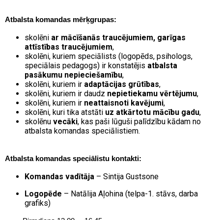
Atbalsta komandas mērķgrupas:
skolēni
ar mācīšanās traucējumiem, garīgas
attīstības traucējumiem
,
skolēni, kuriem speciālists (logopēds, psihologs,
speciālais pedagogs) ir konstatējis
atbalsta
pasākumu nepieciešamību
,
skolēni, kuriem ir
adaptācijas grūtības
,
skolēni, kuriem ir daudz
nepietiekamu vērtējumu
,
skolēni, kuriem ir
neattaisnoti kavējumi
,
skolēni, kuri tika atstāti
uz atkārtotu mācību gadu
,
skolēnu
vecāki
, kas paši lūguši palīdzību kādam no
atbalsta komandas speciālistiem.
Atbalsta komandas speciālistu kontakti:
Komandas vadītāja
– Sintija Gustsone
Logopēde
– Natālija Aļohina (telpa-1. stāvs, darba
grafiks)