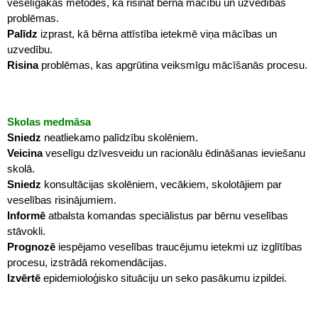
veselīgākas metodes, kā risināt bērna mācību un uzvedības
problēmas.
Palīdz
izprast, kā bērna attīstība ietekmē viņa mācības un
uzvedību.
Risina
problēmas, kas apgrūtina veiksmīgu mācīšanās procesu.
Skolas medmāsa
Sniedz
neatliekamo palīdzību skolēniem.
Veicina
veselīgu dzīvesveidu un racionālu ēdināšanas ieviešanu
skolā.
Sniedz
konsultācijas skolēniem, vecākiem, skolotājiem par
veselības risinājumiem.
Informē
atbalsta komandas speciālistus par bērnu veselības
stāvokli.
Prognozē
iespējamo veselības traucējumu ietekmi uz izglītības
procesu, izstrādā rekomendācijas.
Izvērtē
epidemioloģisko situāciju un seko pasākumu izpildei.