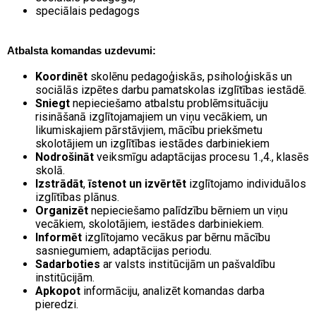
speciālais pedagogs
Atbalsta komandas uzdevumi:
Koordinēt
skolēnu pedagoģiskās, psiholoģiskās un
sociālās izpētes darbu pamatskolas izglītības iestādē.
Sniegt
nepieciešamo atbalstu problēmsituāciju
risināšanā izglītojamajiem un viņu vecākiem, un
likumiskajiem pārstāvjiem, mācību priekšmetu
skolotājiem un izglītības iestādes darbiniekiem
Nodrošināt
veiksmīgu adaptācijas procesu 1.,4., klasēs
skolā.
Izstrādāt
,
īstenot un izvērtēt
izglītojamo individuālos
izglītības plānus.
Organizēt
nepieciešamo palīdzību bērniem un viņu
vecākiem, skolotājiem, iestādes darbiniekiem.
Informēt
izglītojamo vecākus par bērnu mācību
sasniegumiem, adaptācijas periodu.
Sadarboties
ar valsts institūcijām un pašvaldību
institūcijām.
Apkopot
informāciju, analizēt komandas darba
pieredzi.