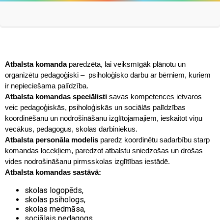
Atbalsta komanda
paredzēta, lai veiksmīgāk plānotu un
organizētu pedagoģiski – psiholoģisko darbu ar bērniem, kuriem
ir nepieciešama palīdzība.
Atbalsta komandas speciālisti
savas kompetences ietvaros
veic pedagoģiskās, psiholoģiskās un sociālās palīdzības
koordinēšanu un nodrošināšanu izglītojamajiem, ieskaitot viņu
vecākus, pedagogus, skolas darbiniekus.
Atbalsta personāla modelis
paredz koordinētu sadarbību starp
komandas locekļiem, paredzot atbalstu sniedzošas un drošas
vides nodrošināšanu pirmsskolas izglītības iestādē.
Atbalsta komandas sastāvā:
skolas logopēds,
skolas psihologs,
skolas medmāsa,
sociālais pedagogs,