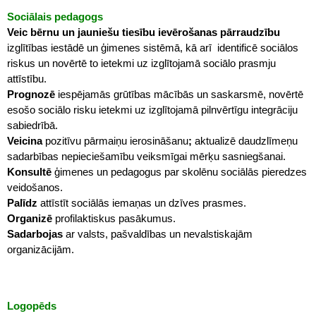
Sociālais pedagogs
Veic bērnu un jauniešu tiesību ievērošanas pārraudzību
izglītības iestādē un ģimenes sistēmā, kā arī identificē sociālos
riskus un novērtē to ietekmi uz izglītojamā sociālo prasmju
attīstību.
Prognozē
iespējamās grūtības mācībās un saskarsmē, novērtē
esošo sociālo risku ietekmi uz izglītojamā pilnvērtīgu integrāciju
sabiedrībā.
Veicina
pozitīvu pārmaiņu ierosināšanu
;
aktualizē daudzlīmeņu
sadarbības nepieciešamību veiksmīgai mērķu sasniegšanai.
Konsultē
ģimenes un pedagogus par skolēnu sociālās pieredzes
veidošanos.
Palīdz
attīstīt sociālās iemaņas un dzīves prasmes.
Organizē
profilaktiskus pasākumus.
Sadarbojas
ar valsts, pašvaldības un nevalstiskajām
organizācijām.
Logopēds