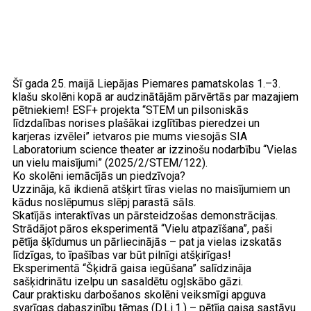
Šī gada 25. maijā Liepājas Piemares pamatskolas 1.–3.
klašu skolēni kopā ar audzinātājām pārvērtās par mazajiem
pētniekiem! ESF+ projekta “STEM un pilsoniskās
līdzdalības norises plašākai izglītības pieredzei un
karjeras izvēlei” ietvaros pie mums viesojās SIA
Laboratorium science theater ar izzinošu nodarbību “Vielas
un vielu maisījumi” (2025/2/STEM/122).
Ko skolēni iemācījās un piedzīvoja?
Uzzināja, kā ikdienā atšķirt tīras vielas no maisījumiem un
kādus noslēpumus slēpj parastā sāls.
Skatījās interaktīvas un pārsteidzošas demonstrācijas.
Strādājot pāros eksperimentā “Vielu atpazīšana”, paši
pētīja šķīdumus un pārliecinājās – pat ja vielas izskatās
līdzīgas, to īpašības var būt pilnīgi atšķirīgas!
Eksperimentā “Šķidrā gaisa iegūšana” salīdzināja
sašķidrinātu izelpu un sasaldētu ogļskābo gāzi.
Caur praktisku darbošanos skolēni veiksmīgi apguva
svarīgas dabaszinību tēmas (D.Li.1.) – pētīja gaisa sastāvu