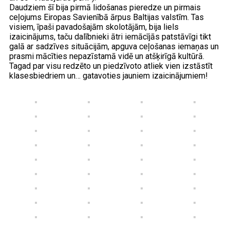
Daudziem šī bija pirmā lidošanas pieredze un pirmais
ceļojums Eiropas Savienībā ārpus Baltijas valstīm. Tas
visiem, īpaši pavadošajām skolotājām, bija liels
izaicinājums, taču dalībnieki ātri iemācījās patstāvīgi tikt
galā ar sadzīves situācijām, apguva ceļošanas iemaņas un
prasmi mācīties nepazīstamā vidē un atšķirīgā kultūrā.
Tagad par visu redzēto un piedzīvoto atliek vien izstāstīt
klasesbiedriem un… gatavoties jauniem izaicinājumiem!