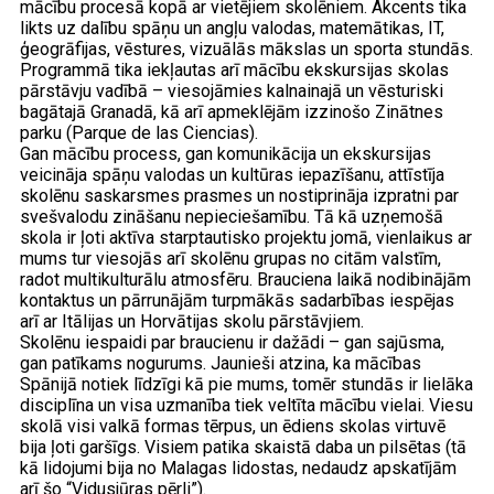
mācību procesā kopā ar vietējiem skolēniem. Akcents tika
likts uz dalību spāņu un angļu valodas, matemātikas, IT,
ģeogrāfijas, vēstures, vizuālās mākslas un sporta stundās.
Programmā tika iekļautas arī mācību ekskursijas skolas
pārstāvju vadībā – viesojāmies kalnainajā un vēsturiski
bagātajā Granadā, kā arī apmeklējām izzinošo Zinātnes
parku (Parque de las Ciencias).
Gan mācību process, gan komunikācija un ekskursijas
veicināja spāņu valodas un kultūras iepazīšanu, attīstīja
skolēnu saskarsmes prasmes un nostiprināja izpratni par
svešvalodu zināšanu nepieciešamību. Tā kā uzņemošā
skola ir ļoti aktīva starptautisko projektu jomā, vienlaikus ar
mums tur viesojās arī skolēnu grupas no citām valstīm,
radot multikulturālu atmosfēru. Brauciena laikā nodibinājām
kontaktus un pārrunājām turpmākās sadarbības iespējas
arī ar Itālijas un Horvātijas skolu pārstāvjiem.
Skolēnu iespaidi par braucienu ir dažādi – gan sajūsma,
gan patīkams nogurums. Jaunieši atzina, ka mācības
Spānijā notiek līdzīgi kā pie mums, tomēr stundās ir lielāka
disciplīna un visa uzmanība tiek veltīta mācību vielai. Viesu
skolā visi valkā formas tērpus, un ēdiens skolas virtuvē
bija ļoti garšīgs. Visiem patika skaistā daba un pilsētas (tā
kā lidojumi bija no Malagas lidostas, nedaudz apskatījām
arī šo “Vidusjūras pērli”).