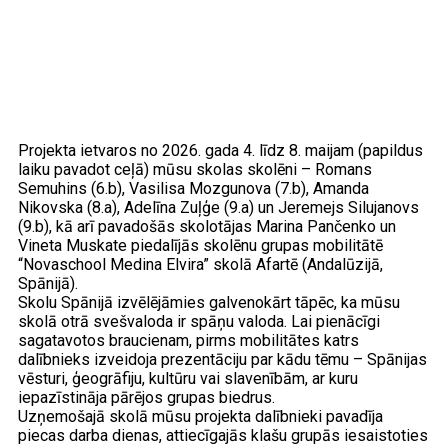
Projekta ietvaros no 2026. gada 4. līdz 8. maijam (papildus
laiku pavadot ceļā) mūsu skolas skolēni – Romans
Semuhins (6.b), Vasilisa Mozgunova (7.b), Amanda
Nikovska (8.a), Adelīna Zuļģe (9.a) un Jeremejs Silujanovs
(9.b), kā arī pavadošās skolotājas Marina Pančenko un
Vineta Muskate piedalījās skolēnu grupas mobilitātē
“Novaschool Medina Elvira” skolā Afartē (Andalūzijā,
Spānijā).
Skolu Spānijā izvēlējāmies galvenokārt tāpēc, ka mūsu
skolā otrā svešvaloda ir spāņu valoda. Lai pienācīgi
sagatavotos braucienam, pirms mobilitātes katrs
dalībnieks izveidoja prezentāciju par kādu tēmu – Spānijas
vēsturi, ģeogrāfiju, kultūru vai slavenībām, ar kuru
iepazīstināja pārējos grupas biedrus.
Uzņemošajā skolā mūsu projekta dalībnieki pavadīja
piecas darba dienas, attiecīgajās klašu grupās iesaistoties