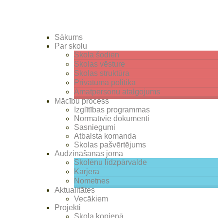
Sākums
Par skolu
Skola šodien
Skolas vēsture
Skolas struktūra
Privātuma politika
Amatpersonu atalgojums
Mācību process
Izglītības programmas
Normatīvie dokumenti
Sasniegumi
Atbalsta komanda
Skolas pašvērtējums
Audzināšanas joma
Skolēnu līdzpārvalde
Karjera
Nometnes
Aktualitātes
Vecākiem
Projekti
Skola kopienā