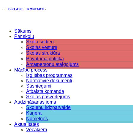
·
·
E-KLASE
·
KONTAKTI
·
Sākums
Par skolu
Skola šodien
Skolas vēsture
Skolas struktūra
Privātuma politika
Amatpersonu atalgojums
Mācību process
Izglītības programmas
Normatīvie dokumenti
Sasniegumi
Atbalsta komanda
Skolas pašvērtējums
Audzināšanas joma
Skolēnu līdzpārvalde
Karjera
Nometnes
Aktualitātes
Vecākiem