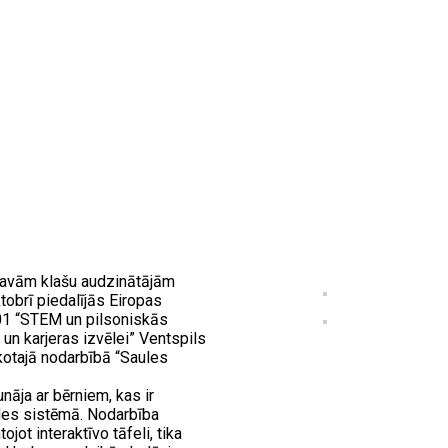
savām klašu audzinātājām
tobrī piedalījās Eiropas
001 “STEM un pilsoniskās
 un karjeras izvēlei” Ventspils
kotajā nodarbībā “Saules
nāja ar bērniem, kas ir
ules sistēmā. Nodarbība
jot interaktīvo tāfeli, tika