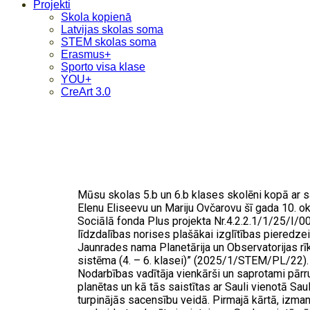
Projekti
Skola kopienā
Latvijas skolas soma
STEM skolas soma
Erasmus+
Sporto visa klase
YOU+
CreArt 3.0
Mūsu skolas 5.b un 6.b klases skolēni kopā ar 
Elenu Eliseevu un Mariju Ovčarovu šī gada 10. ok
Sociālā fonda Plus projekta Nr.4.2.2.1/1/25/I/
līdzdalības norises plašākai izglītības pieredzei
Jaunrades nama Planetārija un Observatorijas rī
sistēma (4. – 6. klasei)” (2025/1/STEM/PL/22).
Nodarbības vadītāja vienkārši un saprotami pārru
planētas un kā tās saistītas ar Sauli vienotā Sa
turpinājās sacensību veidā. Pirmajā kārtā, izmanto