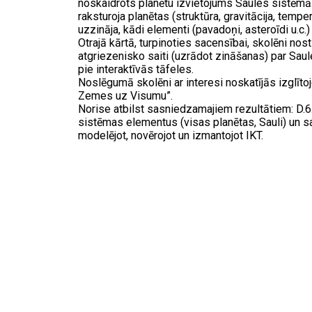
noskaidrots planētu izvietojums Saules sistēmā
raksturoja planētas (struktūra, gravitācija, temper
uzzināja, kādi elementi (pavadoņi, asteroīdi u.c.
Otrajā kārtā, turpinoties sacensībai, skolēni nos
atgriezenisko saiti (uzrādot zināšanas) par Sa
pie interaktīvās tāfeles.
Noslēgumā skolēni ar interesi noskatījās izglīt
Zemes uz Visumu”.
Norise atbilst sasniedzamajiem rezultātiem: D.6
sistēmas elementus (visas planētas, Sauli) un sa
modelējot, novērojot un izmantojot IKT.