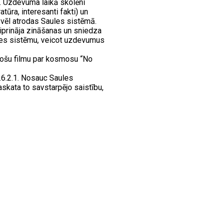
. Uzdevuma laikā skolēni
atūra, interesanti fakti) un
) vēl atrodas Saules sistēmā.
tiprināja zināšanas un sniedza
ules sistēmu, veicot uzdevumus
ojošu filmu par kosmosu “No
.6.2.1. Nosauc Saules
skata to savstarpējo saistību,