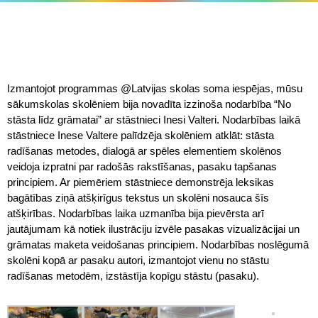
Izmantojot programmas @Latvijas skolas soma iespējas, mūsu
sākumskolas skolēniem bija novadīta izzinoša nodarbība “No
stāsta līdz grāmatai” ar stāstnieci Inesi Valteri. Nodarbības laikā
stāstniece Inese Valtere palīdzēja skolēniem atklāt: stāsta
radīšanas metodes, dialogā ar spēles elementiem skolēnos
veidoja izpratni par radošās rakstīšanas, pasaku tapšanas
principiem. Ar piemēriem stāstniece demonstrēja leksikas
bagātības ziņā atšķirīgus tekstus un skolēni nosauca šīs
atšķirības. Nodarbības laika uzmanība bija pievērsta arī
jautājumam kā notiek ilustrāciju izvēle pasakas vizualizācijai un
grāmatas maketa veidošanas principiem. Nodarbības noslēgumā
skolēni kopā ar pasaku autori, izmantojot vienu no stāstu
radīšanas metodēm, izstāstīja kopīgu stāstu (pasaku).