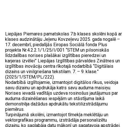
Liepājas Piemares pamatskolas 7.b klases skolēni kopā ar
klases audzinātāju Jeļenu Kovzeļevu 2025. gada nogalē –
17. decembrī, piedalījās Eiropas Sociālā fonda Plus
projekta Nr.4.2.2.1/1/25/I/001 “STEM un pilsoniskās
līdzdalības norises plašākai izglītības pieredzei un
karjeras izvēlei” Liepājas Izglītības pārvaldes Zinātnes un
izglītības inovāciju centra rīkotajā nodarbībā “Digitālais
dizains un vinilgriešana tekstilam. 7. – 9. klase.”
(2025/1/STEM/PL/222).
Nodarbībā izglītojamie, izmantojot digitālos rīkus, veidoja
savu dizainu un apdrukāja katrs savu auduma maisiņu.
Norises ievadā vadītājs uzdeva rosinošus jautājumus par
auduma dizainēšanas iespējām un stāstījuma laikā
demonstrēja dažādus apdrukātu tekstilizstrādājumu
piemērus.
Turpinājumā skolēni, izmantojot tīmekļa meklētāju un
vektorgrafikas programmu, izstrādāja personalizētu
dizainu, ko saglabāja datu mākonī un sagatavoja apstrādei.