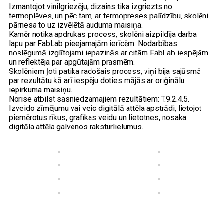
Izmantojot vinilgriezēju, dizains tika izgriezts no
termoplēves, un pēc tam, ar termopreses palīdzību, skolēni
pārnesa to uz izvēlētā auduma maisiņa.
Kamēr notika apdrukas process, skolēni aizpildīja darba
lapu par FabLab pieejamajām ierīcēm. Nodarbības
noslēgumā izglītojami iepazinās ar citām FabLab iespējām
un reflektēja par apgūtajām prasmēm.
Skolēniem ļoti patika radošais process, viņi bija sajūsmā
par rezultātu kā arī iespēju doties mājās ar oriģinālu
iepirkuma maisiņu.
Norise atbilst sasniedzamajiem rezultātiem: T.9.2.4.5.
Izveido zīmējumu vai veic digitālā attēla apstrādi, lietojot
piemērotus rīkus, grafikas veidu un lietotnes, nosaka
digitāla attēla galvenos raksturlielumus.